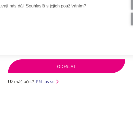
Czechitas, ti na příslušný přihlašovací e-mail přijde odkaz pro
vají nás dál. Souhlasíš s jejich používáním?
nastavení hesla. Odkaz má omezenou platnost a lze použít
pouze jednou.
E-mail
Zadej svůj přihlašovací e-mail.
Už máš účet?
Přihlas se