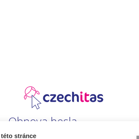
Obnova hesla
této stránce
Vyplněním a odesláním e-mailové adresy, pokud máš účet