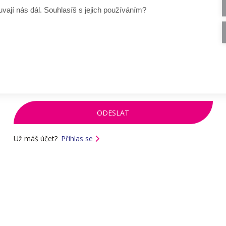
Czechitas, ti na příslušný přihlašovací e-mail přijde odkaz pro
vají nás dál. Souhlasíš s jejich používáním?
nastavení hesla. Odkaz má omezenou platnost a lze použít
pouze jednou.
E-mail
Zadej svůj přihlašovací e-mail.
Už máš účet?
Přihlas se