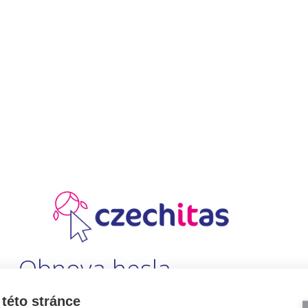
Obnova hesla
této stránce
Vyplněním a odesláním e-mailové adresy, pokud máš účet