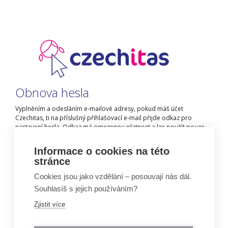
Obnova hesla
Vyplněním a odesláním e-mailové adresy, pokud máš účet
Czechitas, ti na příslušný přihlašovací e-mail přijde odkaz pro
nastavení hesla. Odkaz má omezenou platnost a lze použít pouze
jednou.
Informace o cookies na této
E-mail
stránce
Cookies jsou jako vzdělání – posouvají nás dál.
Zadej svůj přihlašovací e-mail.
Souhlasíš s jejich používáním?
Zjistit více