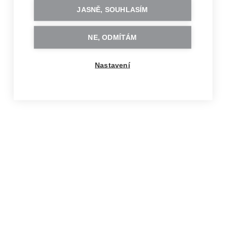
Už máš účet?
Přihlas se
JASNĚ, SOUHLASÍM
NE, ODMÍTÁM
Nastavení