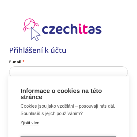
Přihlášení k účtu
E-mail
Informace o cookies na této
stránce
Nemáš ještě účet?
Zaregistruj se
Cookies jsou jako vzdělání – posouvají nás dál.
Nevíš heslo?
Obnov si heslo
Souhlasíš s jejich používáním?
Zjistit více
Vznik portálu Moje Czechitas byl podpořen projektem: „Ženy do IT” (reg.č.