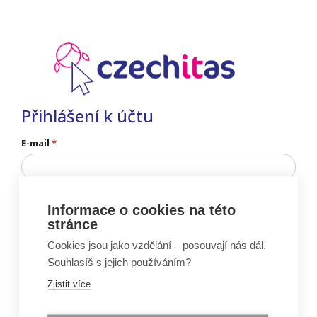
Přihlášení k účtu
E-mail
Informace o cookies na této
stránce
Nemáš ještě účet?
Zaregistruj se
Cookies jsou jako vzdělání – posouvají nás dál.
Nevíš heslo?
Obnov si heslo
Souhlasíš s jejich používáním?
Zjistit více
Vznik portálu Moje Czechitas byl podpořen projektem: „Ženy do IT” (reg.č.