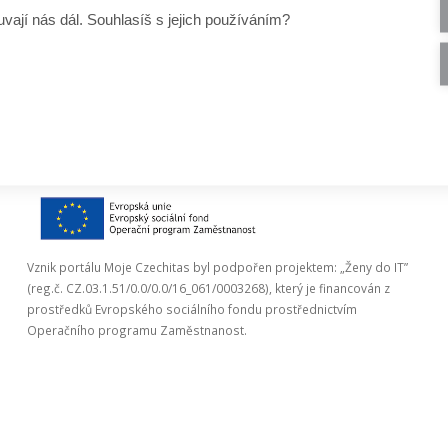
vají nás dál. Souhlasíš s jejich používáním?
Nemáš ještě účet?
Zaregistruj se
Nevíš heslo?
Obnov si heslo
Vznik portálu Moje Czechitas byl podpořen projektem: „Ženy do IT”
(reg.č. CZ.03.1.51/0.0/0.0/16_061/0003268), který je financován z
prostředků Evropského sociálního fondu prostřednictvím
Operačního programu Zaměstnanost.