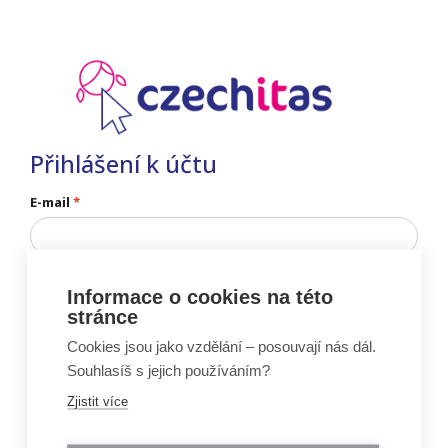
Přihlášení k účtu
E-mail
Informace o cookies na této
stránce
Nemáš ještě účet?
Zaregistruj se
Cookies jsou jako vzdělání – posouvají nás dál.
Nevíš heslo?
Obnov si heslo
Souhlasíš s jejich používáním?
Zjistit více
Vznik portálu Moje Czechitas byl podpořen projektem: „Ženy do IT” (reg.č.