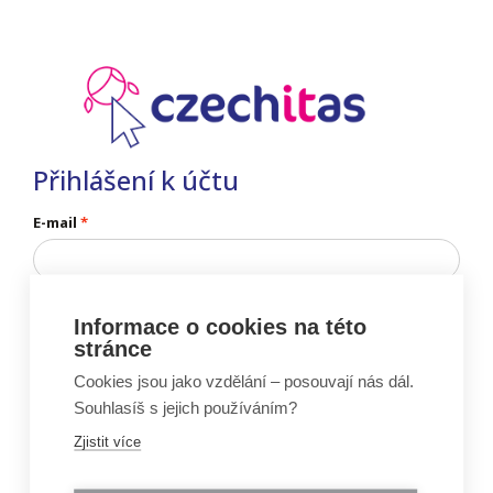
Přihlášení k účtu
E-mail
Informace o cookies na této
stránce
Nemáš ještě účet?
Zaregistruj se
Cookies jsou jako vzdělání – posouvají nás dál.
Nevíš heslo?
Obnov si heslo
Souhlasíš s jejich používáním?
Zjistit více
Vznik portálu Moje Czechitas byl podpořen projektem: „Ženy do IT” (reg.č.