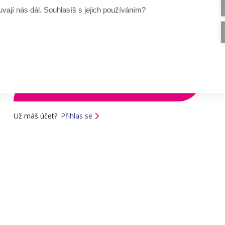
Nová registrace
vají nás dál. Souhlasíš s jejich používáním?
E-mailová adresa
Pošleme Vám e-mail pro potvrzení existence e-mailové adresy.
Už máš účet?
Přihlas se