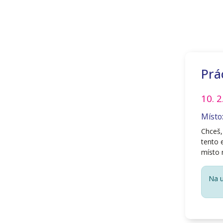
Prá
10. 
Místo
Chceš, 
tento 
místo 
Na u