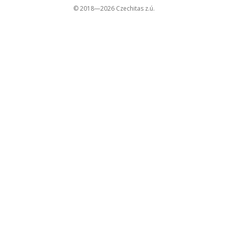
© 2018—2026 Czechitas z.ú.