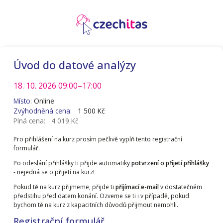
Úvod do datové analýzy
18. 10. 2026
09:00–17:00
Místo:
Online
Zvýhodněná cena:
1 500 Kč
Plná cena:
4 019 Kč
Pro přihlášení na kurz prosím pečlivě vyplň tento registrační
formulář.
Po odeslání přihlášky ti přijde automatiky
potvrzení o přijetí přihlášky
- nejedná se o přijetí na kurz!
Pokud tě na kurz přijmeme, přijde ti
přijímací e-mail
v dostatečném
předstihu před datem konání. Ozveme se ti i v případě, pokud
bychom tě na kurz z kapacitních důvodů přijmout nemohli.
Registrační formulář