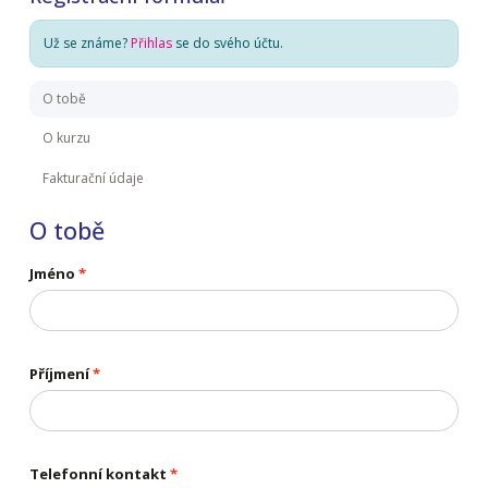
Už se známe?
Přihlas
se do svého účtu.
O tobě
O kurzu
Fakturační údaje
O tobě
Jméno
Příjmení
Telefonní kontakt