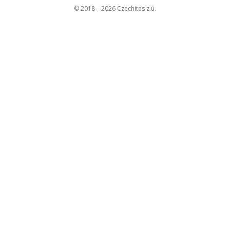
© 2018—2026 Czechitas z.ú.